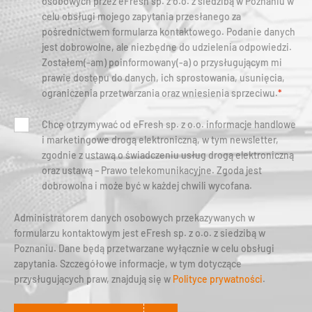
osobowych przez eFresh sp. z o.o. z siedzibą w Poznaniu w
celu obsługi mojego zapytania przesłanego za
pośrednictwem formularza kontaktowego. Podanie danych
jest dobrowolne, ale niezbędne do udzielenia odpowiedzi.
Zostałem(-am) poinformowany(-a) o przysługującym mi
prawie dostępu do danych, ich sprostowania, usunięcia,
ograniczenia przetwarzania oraz wniesienia sprzeciwu.
*
Chcę otrzymywać od eFresh sp. z o.o. informacje handlowe
i marketingowe drogą elektroniczną, w tym newsletter,
zgodnie z ustawą o świadczeniu usług drogą elektroniczną
oraz ustawą – Prawo telekomunikacyjne. Zgoda jest
dobrowolna i może być w każdej chwili wycofana.
Administratorem danych osobowych przekazywanych w
formularzu kontaktowym jest eFresh sp. z o.o. z siedzibą w
Poznaniu. Dane będą przetwarzane wyłącznie w celu obsługi
zapytania. Szczegółowe informacje, w tym dotyczące
przysługujących praw, znajdują się w
Polityce prywatności
.