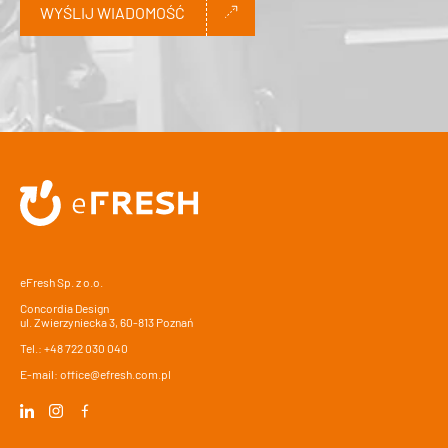
WYŚLIJ WIADOMOŚĆ
Alternative:
eFresh Sp. z o.o.
Concordia Design
ul. Zwierzyniecka 3, 60-813 Poznań
Tel.:
+48 722 030 040
E-mail:
office@efresh.com.pl