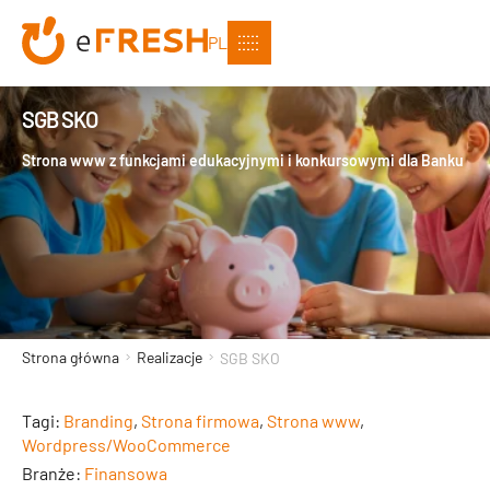
PL
SGB SKO
Strona www z funkcjami edukacyjnymi i konkursowymi dla Banku
Strona główna
Realizacje
SGB SKO
Tagi:
Branding
,
Strona firmowa
,
Strona www
,
Wordpress/WooCommerce
Branże:
Finansowa