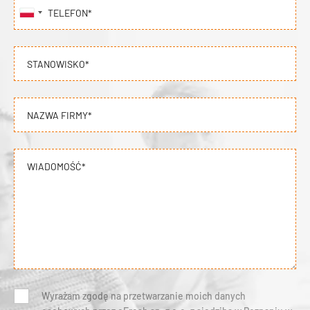
TELEFON*
STANOWISKO*
NAZWA FIRMY*
WIADOMOŚĆ*
Wyrażam zgodę na przetwarzanie moich danych