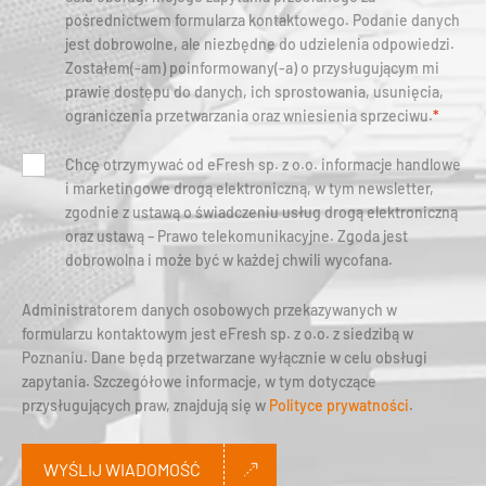
pośrednictwem formularza kontaktowego. Podanie danych
jest dobrowolne, ale niezbędne do udzielenia odpowiedzi.
Zostałem(-am) poinformowany(-a) o przysługującym mi
prawie dostępu do danych, ich sprostowania, usunięcia,
ograniczenia przetwarzania oraz wniesienia sprzeciwu.
*
Chcę otrzymywać od eFresh sp. z o.o. informacje handlowe
i marketingowe drogą elektroniczną, w tym newsletter,
zgodnie z ustawą o świadczeniu usług drogą elektroniczną
oraz ustawą – Prawo telekomunikacyjne. Zgoda jest
dobrowolna i może być w każdej chwili wycofana.
Administratorem danych osobowych przekazywanych w
formularzu kontaktowym jest eFresh sp. z o.o. z siedzibą w
Poznaniu. Dane będą przetwarzane wyłącznie w celu obsługi
zapytania. Szczegółowe informacje, w tym dotyczące
przysługujących praw, znajdują się w
Polityce prywatności
.
WYŚLIJ WIADOMOŚĆ