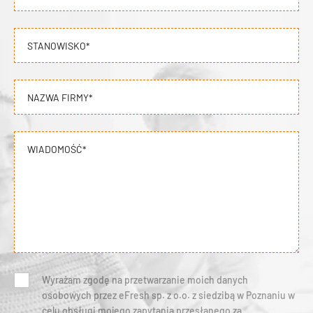
STANOWISKO*
NAZWA FIRMY*
WIADOMOŚĆ*
Wyrażam zgodę na przetwarzanie moich danych
osobowych przez eFresh sp. z o.o. z siedzibą w Poznaniu w
celu obsługi mojego zapytania przesłanego za