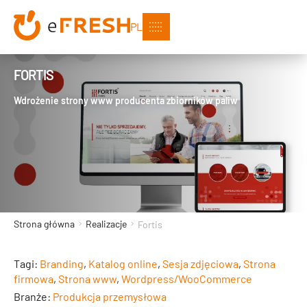
PL
FORTIS
Wdrożenie strony www producenta zbiorników paliw
Strona główna
Realizacje
Fortis
Tagi:
Branding
,
Katalog online
,
Sesja zdjęciowa
,
Strona
firmowa
,
Strona www
,
Wordpress/WooCommerce
Branże:
Produkcja przemysłowa