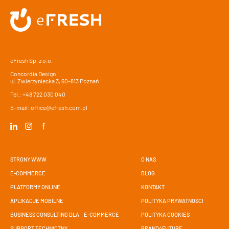
eFresh Sp. z o.o.
Concordia Design
ul. Zwierzyniecka 3, 60-813 Poznań
Tel.:
+48 722 030 040
E-mail:
office@efresh.com.pl
STRONY WWW
O NAS
E-COMMERCE
BLOG
PLATFORMY ONLINE
KONTAKT
APLIKACJE MOBILNE
POLITYKA PRYWATNOŚCI
BUSINESS CONSULTING DLA E-COMMERCE
POLITYKA COOKIES
SUPPORT TECHNICZNY
BRAND4FUTURE