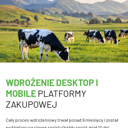
WDROŻENIE DESKTOP I
MOBILE
PLATFORMY
ZAKUPOWEJ
Cały proces wdrożeniowy trwał ponad 9 miesięcy i został
podzielony na równe sprinty (każdy sprint miał 10 dni