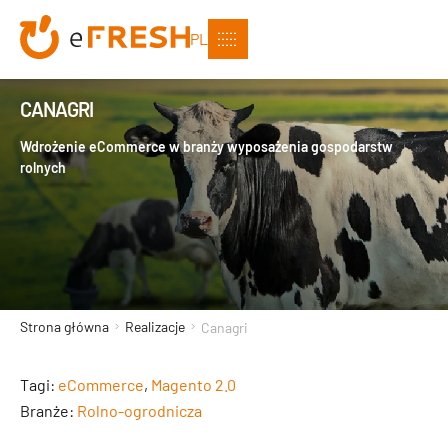
PL
CANAGRI
Wdrożenie eCommerce w branży wyposażenia gospodarstw
rolnych
Strona główna
Realizacje
Canagri
Tagi:
eCommerce
,
Magento 2.0
Branże:
Rolno-ogrodnicza