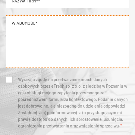
NAZWA FIRMY*
WIADOMOŚĆ*
Wyrażam zgodę na przetwarzanie moich danych
osobowych przez eFresh sp. z o.o. z siedzibą w Poznaniu w
celu obsługi mojego zapytania przesłanego za
pośrednictwem formularza kontaktowego. Podanie danych
jest dobrowolne, ale niezbędne do udzielenia odpowiedzi.
Zostałem(-am) poinformowany(-a) o przysługującym mi
prawie dostępu do danych, ich sprostowania, usunięcia,
ograniczenia przetwarzania oraz wniesienia sprzeciwu.
*