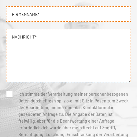
FIRMENNAME*
NACHRICHT*
Ich stimme der Verarbeitung meiner personenbezogenen
Daten durch eFresh sp. z o.o. mit Sitz in Posen zum Zweck
der Bearbeitung meiner über das Kontaktformular
gesendeten Anfrage zu. Die Angabe der Daten ist
freiwillig, aber für die Beantwortung einer Anfrage
erforderlich. Ich wurde über mein Recht auf Zugriff,
Berichtigung, Löschung, Einschränkung der Verarbeitung