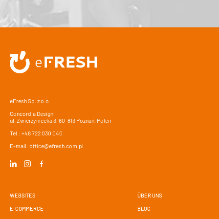
eFresh Sp. z o.o.
Concordia Design
ul. Zwierzyniecka 3, 60-813 Poznań, Polen
Tel.:
+48 722 030 040
E-mail:
office@efresh.com.pl
WEBSITES
ÜBER UNS
E-COMMERCE
BLOG