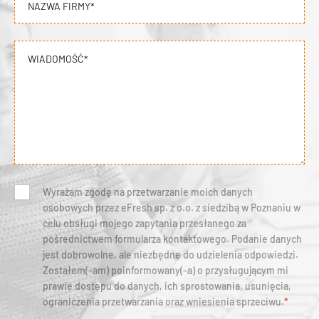
NAZWA FIRMY*
WIADOMOŚĆ*
Wyrażam zgodę na przetwarzanie moich danych
osobowych przez eFresh sp. z o.o. z siedzibą w Poznaniu w
celu obsługi mojego zapytania przesłanego za
pośrednictwem formularza kontaktowego. Podanie danych
jest dobrowolne, ale niezbędne do udzielenia odpowiedzi.
Zostałem(-am) poinformowany(-a) o przysługującym mi
prawie dostępu do danych, ich sprostowania, usunięcia,
ograniczenia przetwarzania oraz wniesienia sprzeciwu.
*