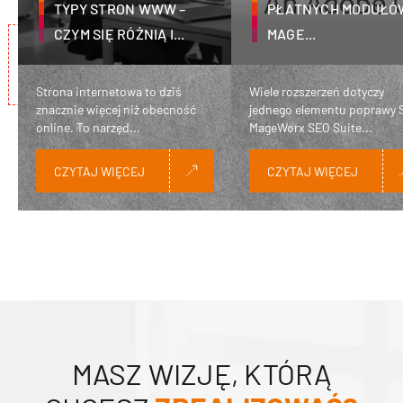
TYPY STRON WWW –
PŁATNYCH MODUŁÓ
CZYM SIĘ RÓŻNIĄ I...
MAGE...
Strona internetowa to dziś
Wiele rozszerzeń dotyczy
znacznie więcej niż obecność
jednego elementu poprawy 
online. To narzęd...
MageWorx SEO Suite...
CZYTAJ WIĘCEJ
CZYTAJ WIĘCEJ
MASZ WIZJĘ, KTÓRĄ