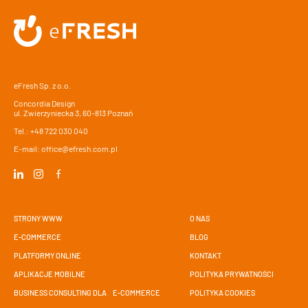
eFresh Sp. z o.o.
Concordia Design
ul. Zwierzyniecka 3, 60-813 Poznań
Tel.:
+48 722 030 040
E-mail:
office@efresh.com.pl
STRONY WWW
O NAS
E-COMMERCE
BLOG
PLATFORMY ONLINE
KONTAKT
APLIKACJE MOBILNE
POLITYKA PRYWATNOŚCI
BUSINESS CONSULTING DLA E-COMMERCE
POLITYKA COOKIES