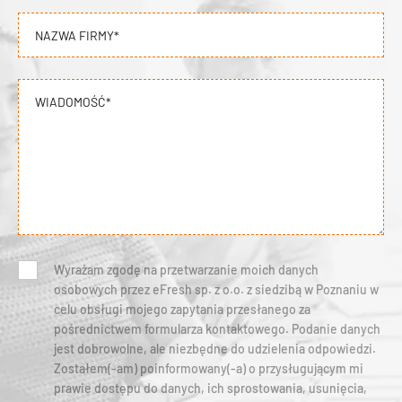
NAZWA FIRMY*
WIADOMOŚĆ*
Wyrażam zgodę na przetwarzanie moich danych
osobowych przez eFresh sp. z o.o. z siedzibą w Poznaniu w
celu obsługi mojego zapytania przesłanego za
pośrednictwem formularza kontaktowego. Podanie danych
jest dobrowolne, ale niezbędne do udzielenia odpowiedzi.
Zostałem(-am) poinformowany(-a) o przysługującym mi
prawie dostępu do danych, ich sprostowania, usunięcia,