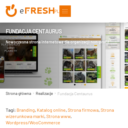
PL
FUNDACJA CENTAURUS
Nowoczesna strona internetowa dla organizacji non-profit
Strona główna
Realizacje
Fundacja Centaurus
Tagi:
Branding
,
Katalog online
,
Strona firmowa
,
Strona
wizerunkowa marki
,
Strona www
,
Wordpress/WooCommerce