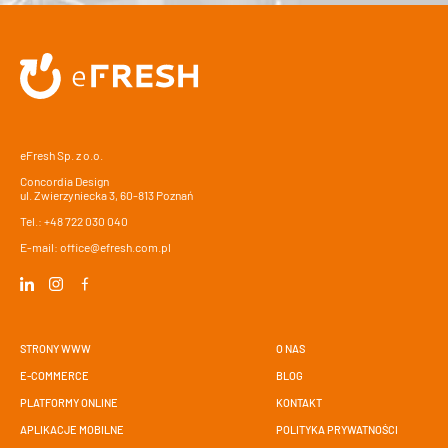
eFresh Sp. z o.o.
Concordia Design
ul. Zwierzyniecka 3, 60-813 Poznań
Tel.:
+48 722 030 040
E-mail:
office@efresh.com.pl
STRONY WWW
O NAS
E-COMMERCE
BLOG
PLATFORMY ONLINE
KONTAKT
APLIKACJE MOBILNE
POLITYKA PRYWATNOŚCI